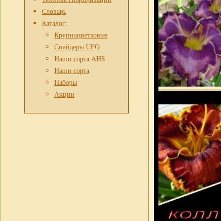
Словарь
Каталог:
Крупноцветковые
Спайдеры UFO
Наши сорта AHS
Наши сорта
Наборы
Акции