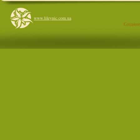
www.lileynic.com.ua
Создани