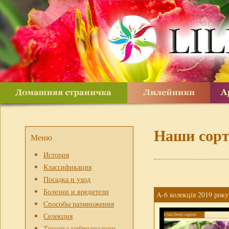
Наши сор
Меню
История
Классификация
Посадка и уход
Болезни и вредители
A-6 колекція 2019 року
Способы размножения
Селекция
Техника гибридизации