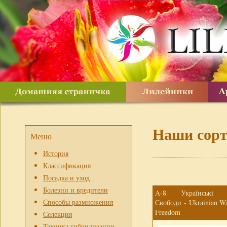
Наши сор
Меню
История
Классификация
Посадка и уход
Болезни и вредители
A-8 Українські 
Способы размножения
Свободи - Ukrainian Wi
Freedom
Селекция
Техника гибридизации