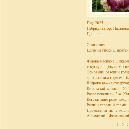
Год: 2025
Гибридизатор: Пікалова
Цена:
грн.
Описание:
Елітний гибрид, претен
Чудова масивна шикарна
текустура щільна, масив
Основний базовий колі
контрастним горлом - б
Широка важка супергофр
Висота квітконоса – 65-
Розгалуження – 3-4. Кіл
Вегетативне розмноженн
Ранній середній термін 
Проміжний тип зимівлі 
Ароматний. Фертильний
a
|
b
|
c