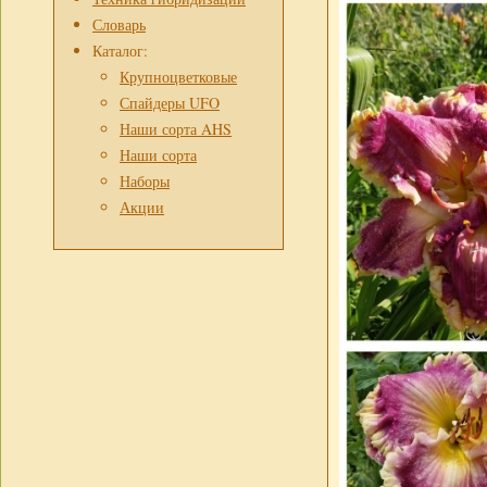
Словарь
Каталог:
Крупноцветковые
Спайдеры UFO
Наши сорта AHS
Наши сорта
Наборы
Акции