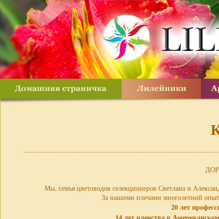
ДОР
Мы, семья цветоводов селекционеров Светлана и Алексан
За нашими плечами многолетний опыт 
20 лет професс
14 лет членства в Американском 