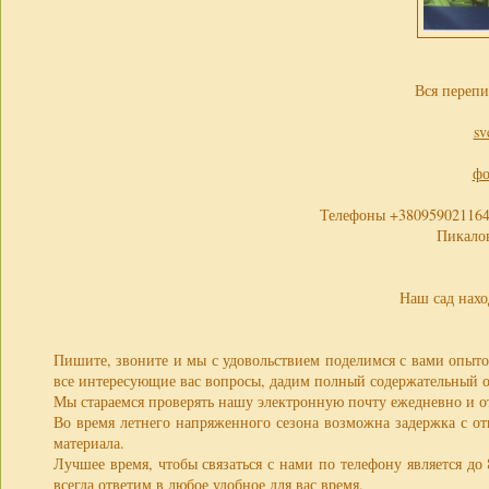
Вся перепи
sv
фо
Телефоны +380959021164 
Пикало
Наш сад нахо
Пишите, звоните и мы с удовольствием поделимся с вами опыто
все интересующие вас вопросы, дадим полный содержательный о
Мы стараемся проверять нашу электронную почту ежедневно и от
Во время летнего напряженного сезона возможна задержка с от
материала.
Лучшее время, чтобы связаться с нами по телефону является до 
всегда ответим в любое удобное для вас время.