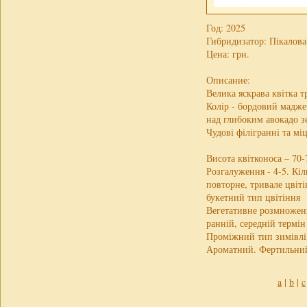
Год: 2025
Гибридизатор: Пікалова
Цена:
грн.
Описание:
Велика яскрава квітка 
Колір - бордовий мадж
над глибоким авокадо 
Чудові філігранні та мі
Висота квітконоса – 70-
Розгалуження - 4-5. Кіль
повторне, тривале цвіті
букетний тип цвітіння
Вегетативне розмноженн
ранній, середній термін
Проміжний тип зимівлі 
Ароматний. Фертильний
a
|
b
|
c