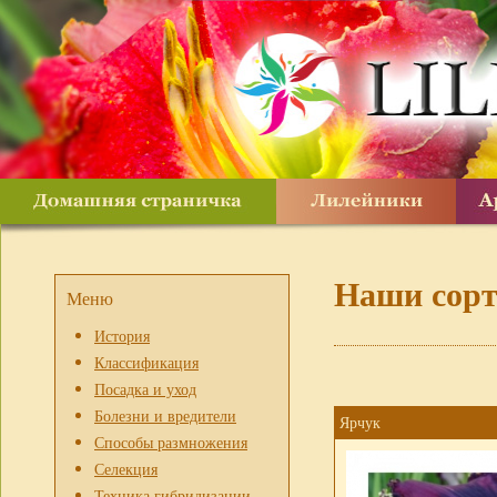
Наши сорт
Меню
История
Классификация
Посадка и уход
Болезни и вредители
Ярчук
Способы размножения
Селекция
Техника гибридизации