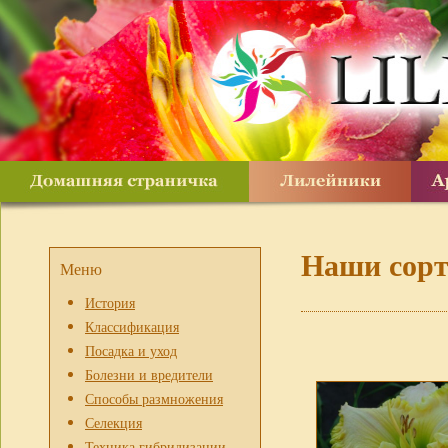
Наши сор
Меню
История
Классификация
Посадка и уход
Болезни и вредители
Способы размножения
Селекция
Техника гибридизации