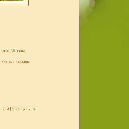
 глазной зоны.
плотных складок.
|
t
|
u
|
v
|
w
|
x
|
y
|
z