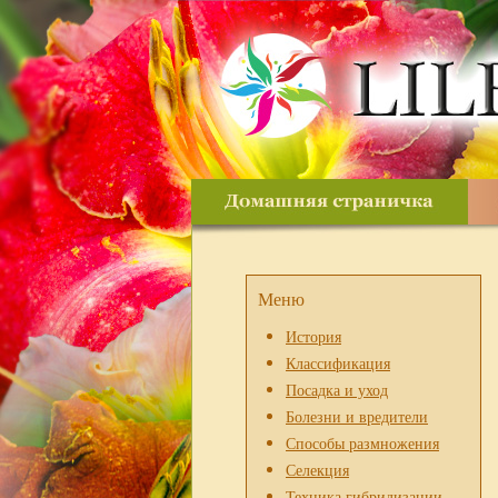
Меню
История
Классификация
Посадка и уход
Болезни и вредители
Способы размножения
Селекция
Техника гибридизации