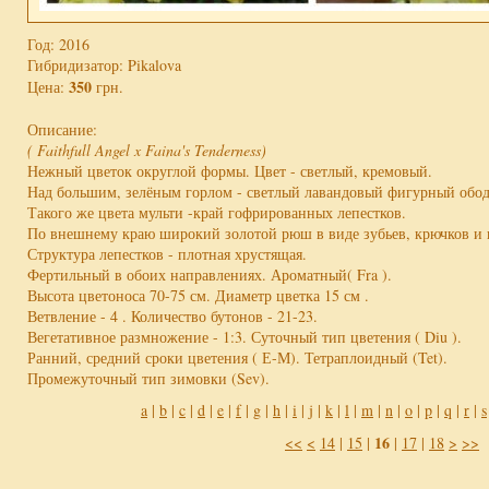
Год: 2016
Гибридизатор: Pikalova
350
Цена:
грн.
Описание:
( Faithfull Angel x Faina's Tenderness)
Нежный цветок округлой формы. Цвет - светлый, кремовый.
Над большим, зелёным горлом - светлый лавандовый фигурный обод
Такого же цвета мульти -край гофрированных лепестков.
По внешнему краю широкий золотой рюш в виде зубьев, крючков и 
Структура лепестков - плотная хрустящая.
Фертильный в обоих направлениях. Ароматный( Fra ).
Высота цветоноса 70-75 см. Диаметр цветка 15 см .
Ветвление - 4 . Количество бутонов - 21-23.
Вегетативное размножение - 1:3. Суточный тип цветения ( Diu ).
Ранний, средний сроки цветения ( Е-М). Тетраплоидный (Tet).
Промежуточный тип зимовки (Sev).
a
|
b
|
c
|
d
|
e
|
f
|
g
|
h
|
i
|
j
|
k
|
l
|
m
|
n
|
o
|
p
|
q
|
r
|
s
16
<<
<
14
|
15
|
|
17
|
18
>
>>