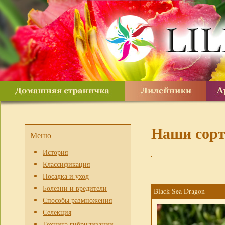
Наши сор
Меню
История
Классификация
Посадка и уход
Болезни и вредители
Black Sea Dragon
Способы размножения
Селекция
Техника гибридизации