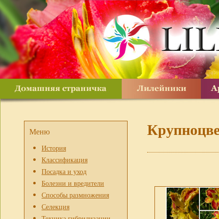
Крупноцв
Меню
История
Классификация
Посадка и уход
Болезни и вредители
Способы размножения
Селекция
Техника гибридизации