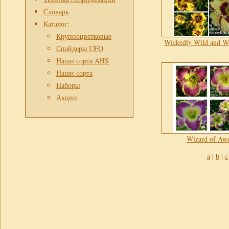
Словарь
Каталог:
Крупноцветковые
Wickedly Wild and W
Спайдеры UFO
Наши сорта AHS
Наши сорта
Наборы
Акции
Wizard of Aw
a
|
b
|
c