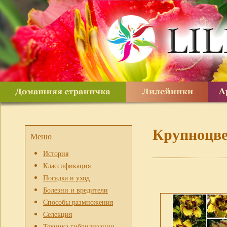
Крупноцв
Меню
История
Классификация
Посадка и уход
Болезни и вредители
Способы размножения
Селекция
Техника гибридизации