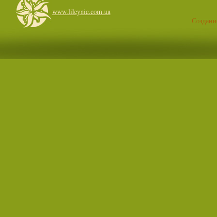
www.lileynic.com.ua
Создани