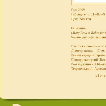
Год: 2009
Гибридизатор: Holley-S
500
Цена:
грн.
Описание:
(Mary Lena × Robes for 
Червонувато-фіолетовий
Висота квітконоса – 70 
Діаметр квітки – 15 см.
Ранній середній термін 
Повторноквітучий (Re),
Розгалуження - 3 Кількі
Тетраплоїдний. Ароматн
a
|
b
|
c