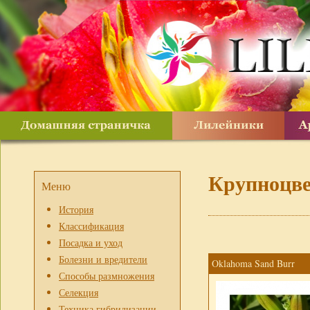
Крупноцв
Меню
История
Классификация
Посадка и уход
Болезни и вредители
Oklahoma Sand Burr
Способы размножения
Селекция
Техника гибридизации