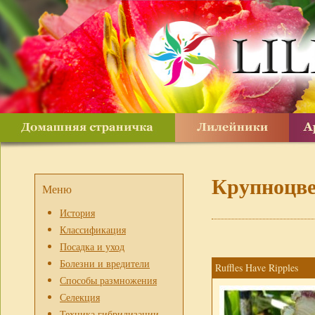
Крупноцв
Меню
История
Классификация
Посадка и уход
Болезни и вредители
Ruffles Have Ripples
Способы размножения
Селекция
Техника гибридизации