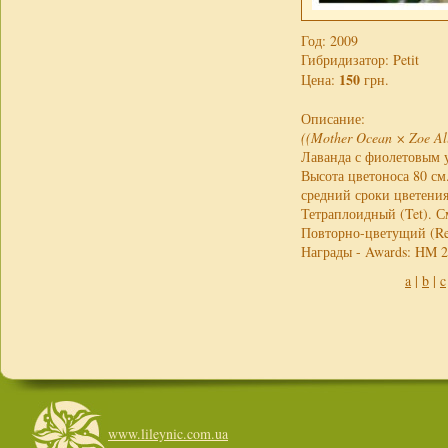
Год: 2009
Гибридизатор: Petit
150
Цена:
грн.
Описание:
((Mother Ocean × Zoe All
Лаванда с фиолетовым у
Высота цветоноса 80 см
средний сроки цветения
Тетраплоидный (Tet). С
Повторно-цветущий (Re
Награды - Awards: HM 
a
|
b
|
c
www.lileynic.com.ua